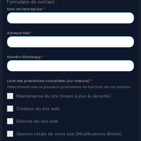
Formulaire de contact :
Nom de l'entreprise
*
Adresse Mail
*
Numéro Whatsapp
*
Liste des prestations souhaitées (sur mesure)
*
Sélectionnez une ou plusieurs prestations en fonction de vos besoins.
Maintenance du site (mises à jour & sécurité)
Création du site web
Refonte du site web
Gestion totale de votre site (Modifications illimité)