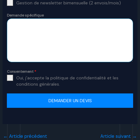
Gestion de newsletter bimensuelle (2 envois/mois)
Demande spécifique
Consentement
*
Oui, j’accepte la politique de confidentialité et les
conditions générales.
DEMANDER UN DEVIS
←
Article précédent
Article suivant
→