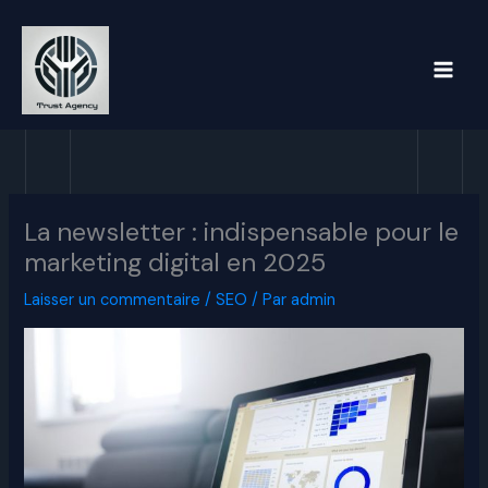
Aller
au
contenu
La newsletter : indispensable pour le
marketing digital en 2025
Laisser un commentaire
/
SEO
/ Par
admin