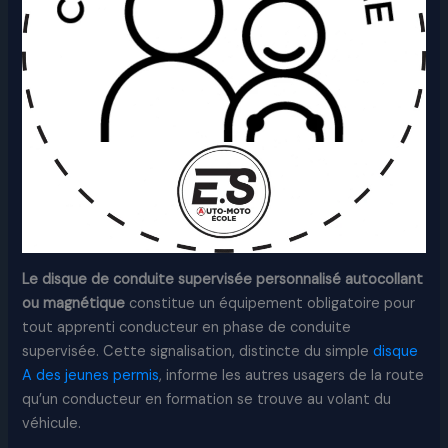
Le disque de conduite supervisée personnalisé autocollant
ou magnétique
constitue un équipement obligatoire pour
tout apprenti conducteur en phase de conduite
supervisée. Cette signalisation, distincte du simple
disque
A des jeunes permis
, informe les autres usagers de la route
qu’un conducteur en formation se trouve au volant du
véhicule.