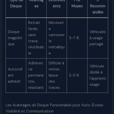
Type de
Avantag
Inconvéni
Prix
n
Disque
es
ents
Moyen
Recomm
andée
Retrait
Nécessit
facile,
e
Disque
Véhicules
sans
carrosser
magnéti
3-7 €
à usage
trace,
ie
que
partagé
réutilisab
métalliqu
le
e
Adhéren
Difficile à
Véhicule
Autocoll
ce
retirer,
dédié à
ant
permane
laisse
2-5 €
l’apprenti
adhésif
nte,
des
ssage
résistant
traces
Les Avantages du Disque Personnalisé pour Auto-Écoles
Visibilité et Communication