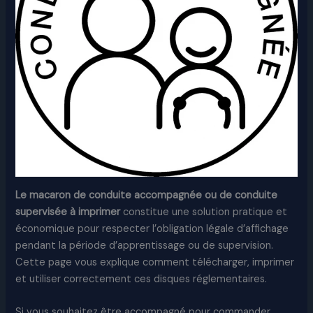
Le macaron de conduite accompagnée ou de conduite
supervisée à imprimer
constitue une solution pratique et
économique pour respecter l’obligation légale d’affichage
pendant la période d’apprentissage ou de supervision.
Cette page vous explique comment télécharger, imprimer
et utiliser correctement ces disques réglementaires.
Si vous souhaitez être accompagné pour commander