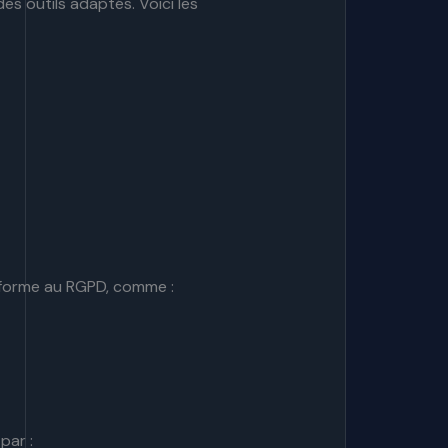
s outils adaptés. Voici les
onforme au RGPD, comme :
par :