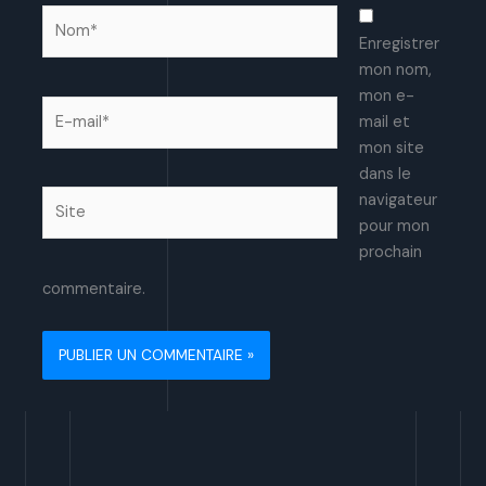
Nom*
Enregistrer
mon nom,
mon e-
E-
mail et
mail*
mon site
dans le
Site
navigateur
pour mon
prochain
commentaire.