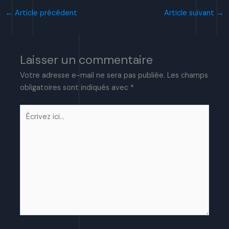
←
Article précédent
Article suivant
→
Laisser un commentaire
Votre adresse e-mail ne sera pas publiée.
Les champs
obligatoires sont indiqués avec
*
Écrivez
ici…