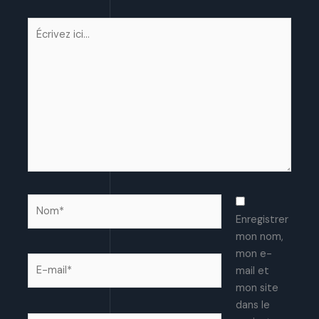
Écrivez
ici…
Nom*
Enregistrer
mon nom,
mon e-
E-
mail et
mail*
mon site
dans le