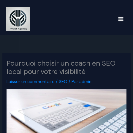
Aller
au
contenu
Pourquoi choisir un coach en SEO
local pour votre visibilité
Laisser un commentaire
/
SEO
/ Par
admin