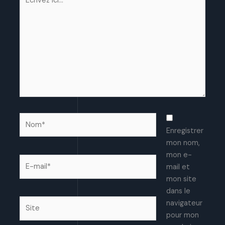
ici…
Nom*
Enregistrer
mon nom,
mon e-
E-
mail et
mail*
mon site
dans le
Site
navigateur
pour mon