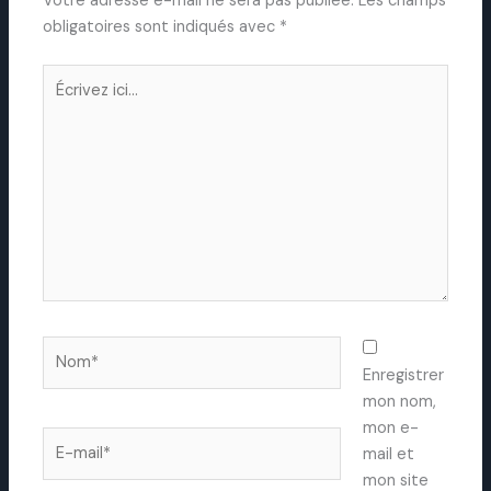
Votre adresse e-mail ne sera pas publiée.
Les champs
obligatoires sont indiqués avec
*
Écrivez
ici…
Nom*
Enregistrer
mon nom,
mon e-
E-
mail et
mail*
mon site