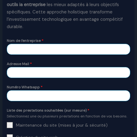
outils ia entreprise
les mieux adaptés à leurs objectifs
spécifiques. Cette approche holistique transforme
l’investissement technologique en avantage compétitif
durable.
Nom de l'entreprise
*
Adresse Mail
*
Numéro Whatsapp
*
Liste des prestations souhaitées (sur mesure)
*
Sélectionnez une ou plusieurs prestations en fonction de vos besoins.
Maintenance du site (mises à jour & sécurité)