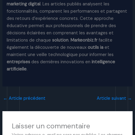
marketing digital
. Les articles publiés analysent les
fonctionnalités, comparent les performances et partagent
des retours d’expérience concrets. Cette approche
éducative permet aux professionnels de prendre des
décisions éclairées en comprenant les avantages et
limitations de chaque
solution
.
Markeonbiz.fr
facilite
également la découverte de nouveaux
outils ia
et
maintient une veille technologique pour informer les
entreprises
des dernières innovations en
intelligence
artificielle
.
←
Article précédent
Article suivant
→
Laisser un commentaire