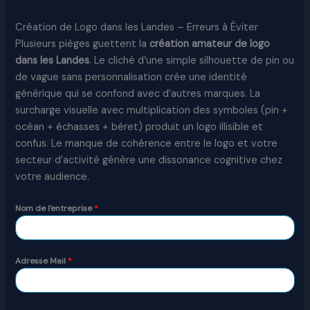
Création de Logo dans les Landes – Erreurs à Éviter
Plusieurs pièges guettent la
création amateur
de logo
dans les Landes
. Le cliché d’une simple silhouette de pin ou
de vague sans personnalisation crée une identité
générique qui se confond avec d’autres marques. La
surcharge visuelle avec multiplication des symboles (pin +
océan + échasses + béret) produit un logo illisible et
confus. Le manque de cohérence entre le logo et votre
secteur d’activité génère une dissonance cognitive chez
votre audience.
Nom de l'entreprise
*
Adresse Mail
*